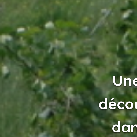
Une
décou
dan