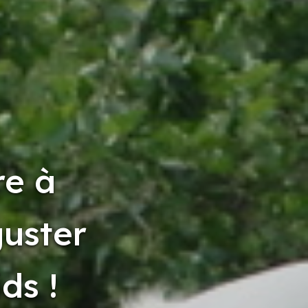
re à
guster
ds !