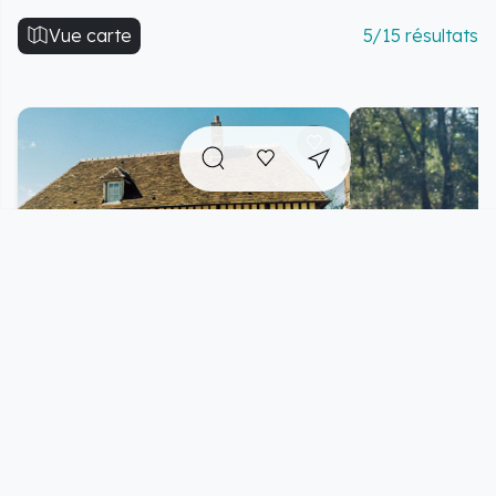
Vue carte
5/15 résultats
Maison du Camembert et
Écurie des C
fromagerie du Clos de
Beaumoncel