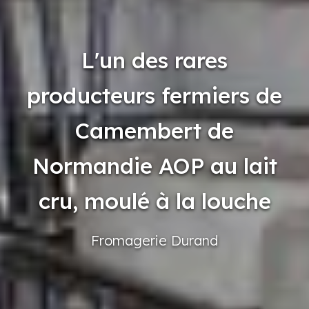
L'un des rares
producteurs fermiers de
Camembert de
Normandie AOP au lait
cru, moulé à la louche
Fromagerie
Durand