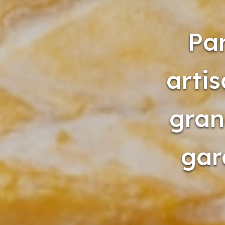
Par
arti
gran
gar