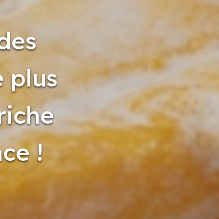
 des
 plus
riche
ce !