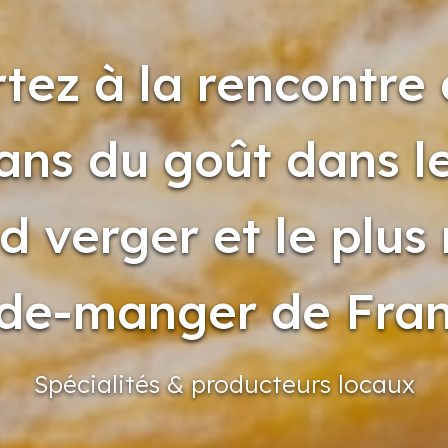
tez à la rencontre
sans du goût dans le
d verger et le plus 
de-manger de Fran
Spécialités
& producteurs
locaux