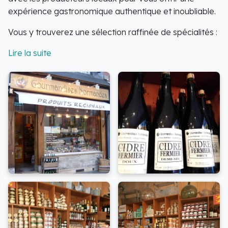
expérience gastronomique authentique et inoubliable.
Vous y trouverez une sélection raffinée de spécialités :
Des produits cidricoles d'exception : cidre, poiré,
pommeau, calvados et liqueurs.
Des confiseries artisanales : bonbons, caramels au
beurre salé, confitures et gelées.
Des biscuits et une variété de confitures et gelées.
Des douceurs traditionnelles comme la
teurgoule
.
Des spécialités charcutières : terrines, andouille de
Vire et tripes.
Une sélection de bières artisanales.
Des fromages fermiers au lait cru : Camembert,
Pont l'Evêque, Livarot et Neufchâtel.
Vous avez également la possibilité de composer vos
propres paniers gourmands pour créer une
expérience sur mesure.