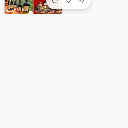
A voir sur place et
incontournables
à proximité
Vue carte
5/48 résultats