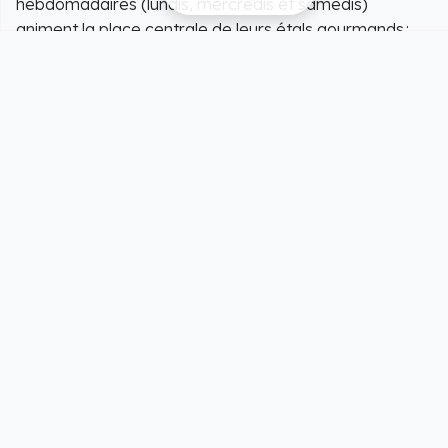
hebdomadaires (lundis, mercredis et samedis)
animent la place centrale de leurs étals gourmands :
foie gras, confit de canard, légumes du terroir et vins
des coteaux du Tursan. Les berges de l’Adour, les
sentiers de randonnée et les espaces naturels
environnants invitent, quant à eux, à la balade et à la
détente.