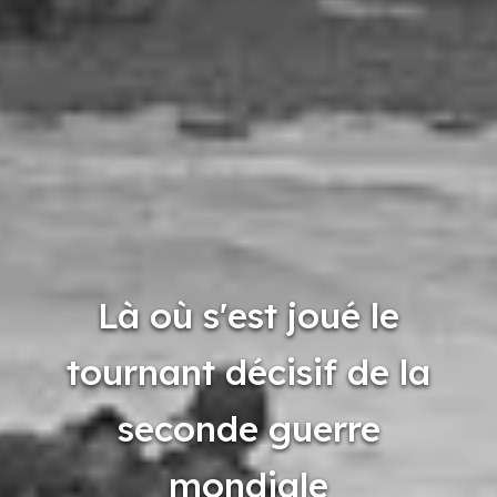
Là où s'est joué le
tournant décisif de la
seconde guerre
mondiale