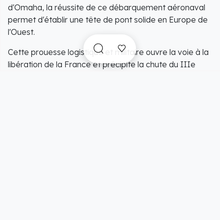
d'Omaha, la réussite de ce débarquement aéronaval
permet d'établir une tête de pont solide en Europe de
l'Ouest.
Cette prouesse logistique et militaire ouvre la voie à la
libération de la France et précipite la chute du IIIe
Reich un an plus tard.
Ce sacrifice héroïque demeure aujourd'hui le symbole
mondial de la lutte pour la liberté et de la coopération
internationale.
Aujourd’hui encore, les plages normandes témoignent
de cet événement majeur qui a changé le cours de
l’Histoire.