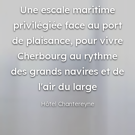
Une escale maritime
privilégiée face au port
de plaisance, pour vivre
Cherbourg au rythme
des grands navires et de
l'air du large
Hôtel
Chantereyne