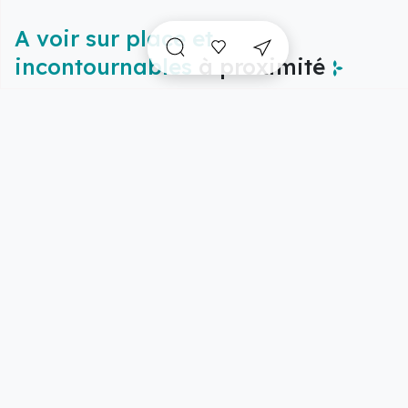
A voir sur place et
incontournables
à proximité
Vue carte
5/32 résultats