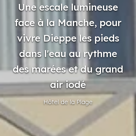
Une escale lumineuse
face à la Manche, pour
vivre Dieppe les pieds
dans l'eau au rythme
des marées et du grand
air iodé
Hôtel
de la Plage