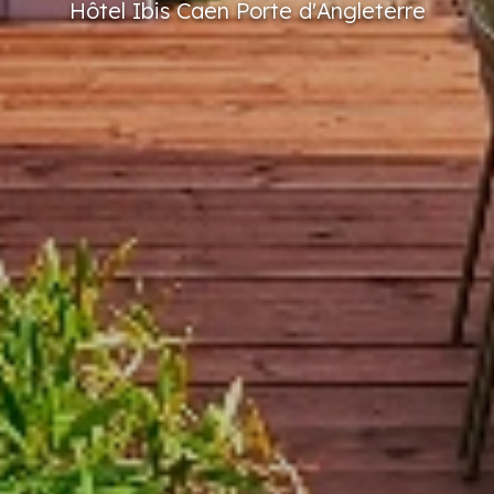
Hôtel
Ibis
Caen
Porte
d'Angleterre