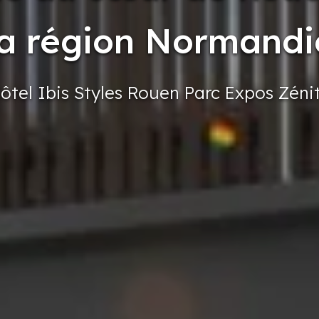
la région Normandi
ôtel
Ibis
Styles
Rouen
Parc
Expos
Zéni