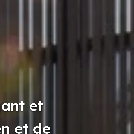
ant et
n et de