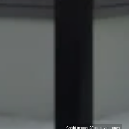
Crédit image: @Ibis_style_rouen