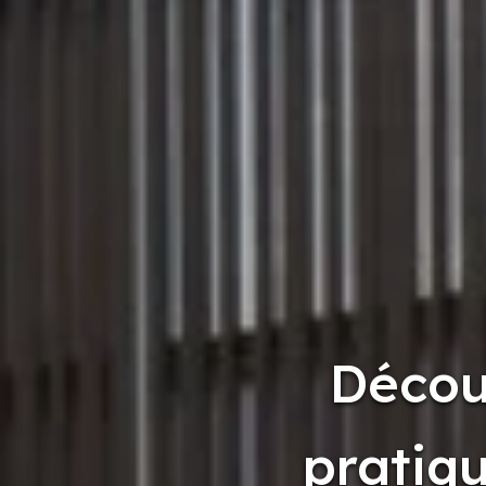
Décou
pratiq