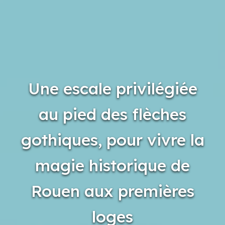
Une escale privilégiée
au pied des flèches
gothiques, pour vivre la
magie historique de
Rouen aux premières
loges