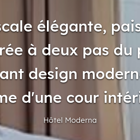
cale élégante, pais
rée à deux pas du 
ant design modern
e d'une cour intér
Hôtel
Moderna