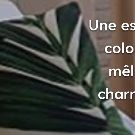
Une es
colo
mêl
charm