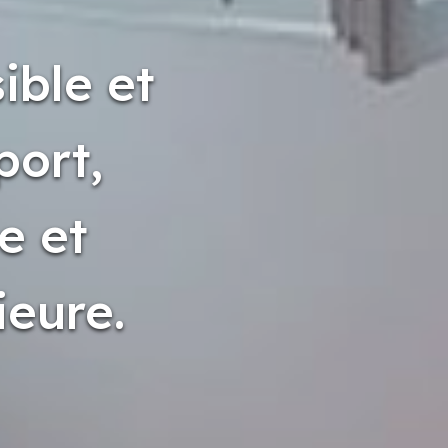
ible et
port,
e et
ieure.