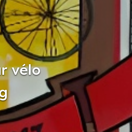
r vélo
rg