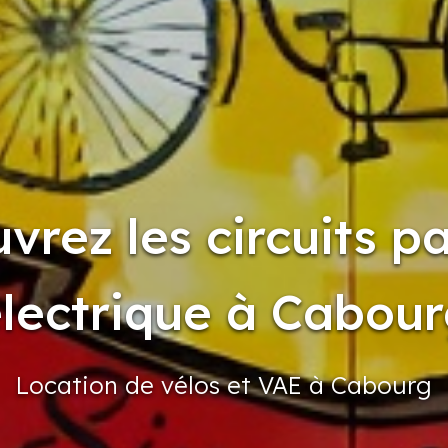
vrez les circuits pa
lectrique à Cabou
Location
de vélos
et VAE à Cabourg