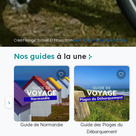
Crédit image: Ismaël El Mouacatim
normandie.media.tourinsoft.eu
Nos guides
à la une
Guide de Normandie
Guide des Plages du
Débarquement