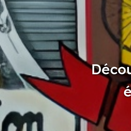
Décou
é