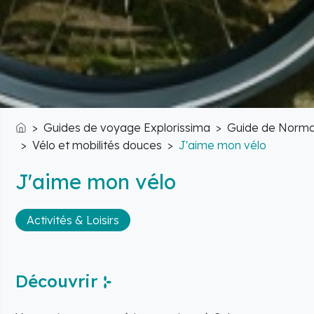
Guides de voyage Explorissima
Guide de Norma
Accueil
Vélo et mobilités douces
J'aime mon vélo
J'aime mon vélo
Activités & Loisirs
Découvrir