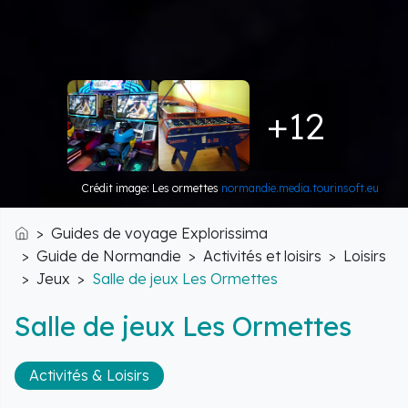
+12
Crédit image: Les ormettes
normandie.media.tourinsoft.eu
Guides de voyage Explorissima
Accueil
Guide de Normandie
Activités et loisirs
Loisirs
Jeux
Salle de jeux Les Ormettes
Salle de jeux Les Ormettes
Activités & Loisirs