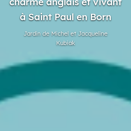
charme anglais et vivant
à Saint Paul en Born
Jardin
de Michel
et Jacqueline
Kubiak