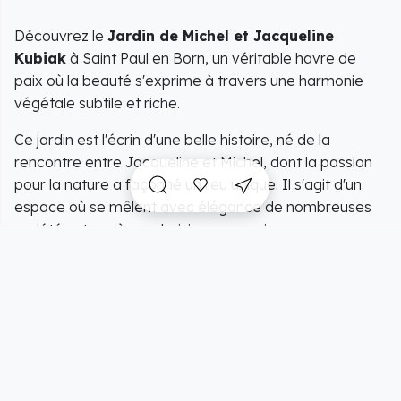
Découvrez le
Jardin de Michel et Jacqueline
Kubiak
à Saint Paul en Born, un véritable havre de
paix où la beauté s'exprime à travers une harmonie
végétale subtile et riche.
Ce jardin est l'écrin d'une belle histoire, né de la
rencontre entre Jacqueline et Michel, dont la passion
pour la nature a façonné un lieu unique. Il s'agit d'un
espace où se mêlent avec élégance de nombreuses
variétés et espèces choisies avec soin.
Toutes les strates du jardin sont occupées
généreusement par un kaléidoscope de couleurs. Les
grimpantes, les couvre-sols, et les arbustes se tissent
ensemble pour créer une ambiance de
jardin anglais
A voir sur place et
intemporel, dominée par les rosiers accompagnés de
incontournables
à proximité
clématites.