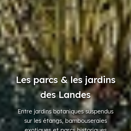
Les parcs & les jardins
des Landes
Entre
jardins
botaniques
suspendus
sur les étangs,
bambouseraies
exotiques
et parcs
historiques