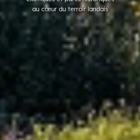
au cœur
du terroir
landais