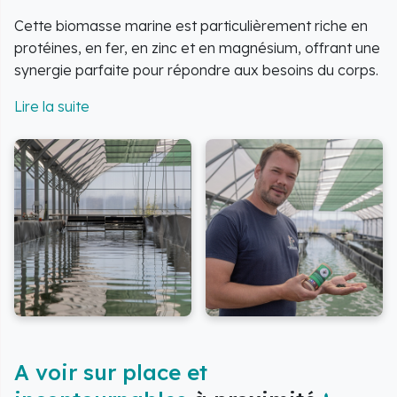
Cette biomasse marine est particulièrement riche en
protéines, en fer, en zinc et en magnésium, offrant une
synergie parfaite pour répondre aux besoins du corps.
Elle convient à une large gamme de personnes, y
compris aux personnes fatiguées, aux sportifs et aux
végétariens, cherchant une alimentation riche et
équilibrée.
Venez découvrir l'incroyable exploitation et les secrets
de sa culture au sein de la ferme aquacole de spiruline.
Explorez les méthodes d'élevage et la richesse
nutritionnelle de ce trésor marin.
A voir sur place et