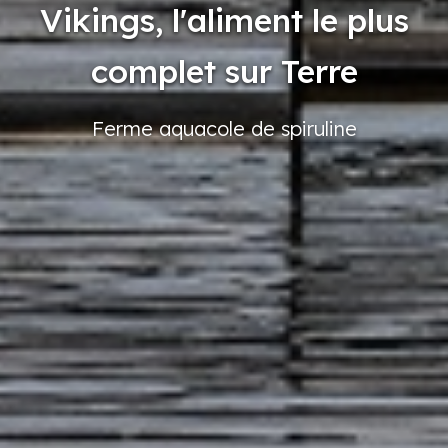
Vikings, l'aliment le plus
complet sur Terre
Ferme
aquacole
de spiruline