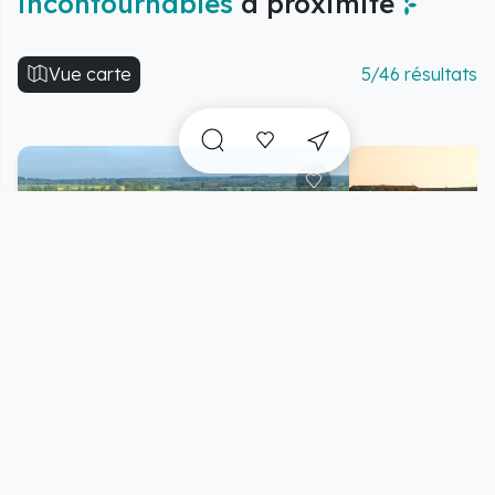
incontournables
à proximité
Vue carte
5/46 résultats
Abbaye de Longues
Batterie alle
sur-Mer