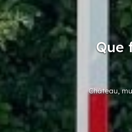
Que f
Château,
mu