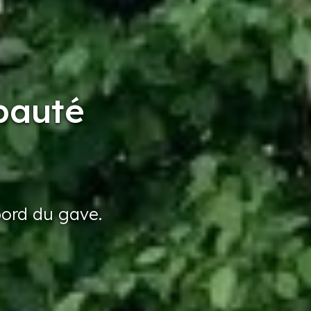
ipauté
bord
du gave.