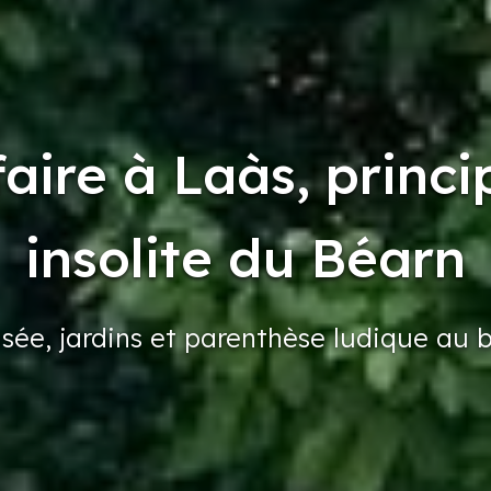
aire à Laàs, princ
insolite du Béarn
sée,
jardins
et parenthèse
ludique
au 