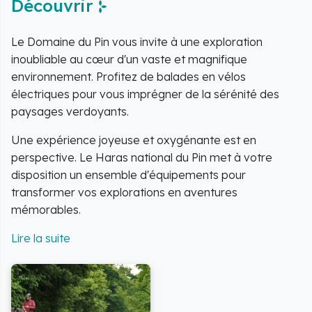
Découvrir
Le Domaine du Pin vous invite à une exploration
inoubliable au cœur d'un vaste et magnifique
environnement. Profitez de balades en vélos
électriques pour vous imprégner de la sérénité des
paysages verdoyants.
Une expérience joyeuse et oxygénante est en
perspective. Le Haras national du Pin met à votre
disposition un ensemble d'équipements pour
transformer vos explorations en aventures
mémorables.
Explorez les allées du vaste domaine du Pin en famille
ou entre amis grâce à la location de
11 vélos à
assistance électrique
et de
3 VTT enfants
(musculaires)
. Ces moyens de transport vous
permettent de parcourir aisément les sentiers du