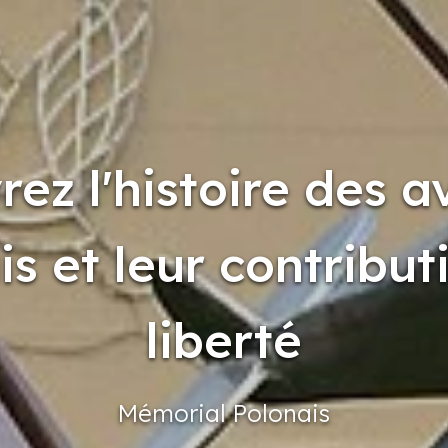
ez l'histoire des a
s et leur contribut
liberté
Mémorial
Polonais