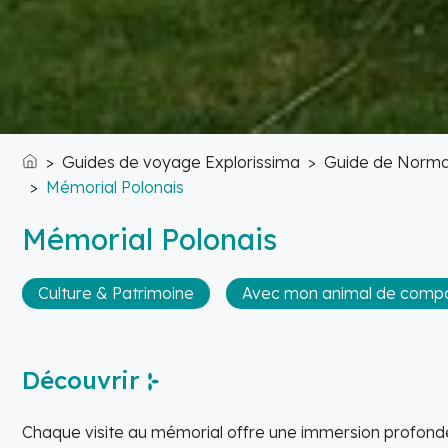
Guides de voyage Explorissima
Guide de Norma
Accueil
Mémorial Polonais
Mémorial Polonais
Culture & Patrimoine
Avec mon animal de comp
Découvrir
Chaque visite au mémorial offre une immersion profonde 