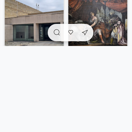
ateliers, conférences, concerts, danse, cinéma...
Librairie-boutique beaux-arts, restaurant-café Le
Mancel, bibliothèque. Le Parc de sculptures
Enrichi chaque année d’une création nouvelle, le Parc
de sculptures présente, les œuvres de François
Morellet, Jaakko Pernu, Huang Yong Ping, Marta Pan,
Antoine Bourdelle et Auguste Rodin (accès libre aux
heures d’ouverture du château).
A voir sur place et
incontournables
à proximité
Vue carte
5/62 résultats