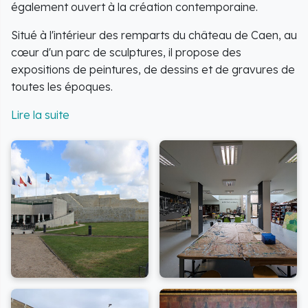
également ouvert à la création contemporaine.
Situé à l'intérieur des remparts du château de Caen, au
cœur d'un parc de sculptures, il propose des
expositions de peintures, de dessins et de gravures de
toutes les époques.
Il vient d'ouvrir une salle cubiste et renouvelle
régulièrement l'accrochage de ses collections des XXe
et XXIe siècles, grâce à un partenariat avec le Frac de
Normandie Caen.
C'est l'un des plus importants musées des Beaux-Arts
en matière de peintures européennes du 16e au 20e
siècle, possédant un fonds exceptionnel de gravures
et proposant des expositions d'envergure
internationale.
Activités tout public dès 3 ans : visite en famille,