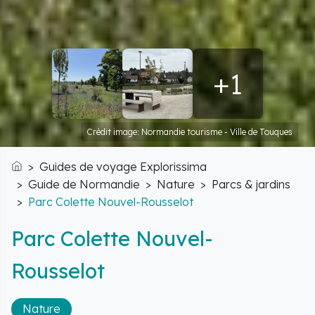
+1
Crédit image: Normandie tourisme - Ville de Touques
Guides de voyage Explorissima
Accueil
Guide de Normandie
Nature
Parcs & jardins
Parc Colette Nouvel-Rousselot
Parc Colette Nouvel-
Rousselot
Nature