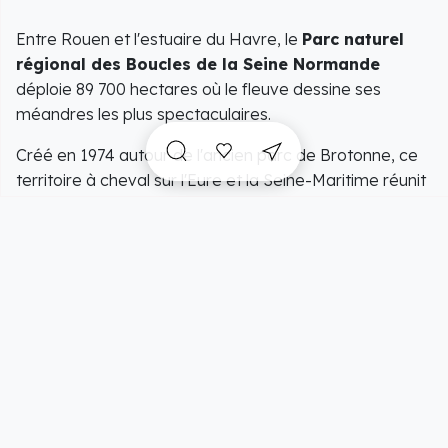
Entre Rouen et l'estuaire du Havre, le
Parc naturel
régional des Boucles de la Seine Normande
déploie 89 700 hectares où le fleuve dessine ses
méandres les plus spectaculaires.
Créé en 1974 autour de l'ancien parc de Brotonne, ce
territoire à cheval sur l'Eure et la Seine-Maritime réunit
cinq paysages bien distincts : la vallée de la Seine, le
Pays de Caux, le Roumois, la basse vallée de la Risle et
le Marais Vernier.
Trois abbayes normandes, des chaumières à
colombages et des forêts domaniales composent un
patrimoine bâti aussi riche que sa nature préservée.
Randonneurs, cyclistes et amateurs d'oiseaux y
trouvent un terrain d'exploration à la fois sauvage et
habité, à moins d'une heure de Rouen.