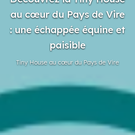
au cœur du Pays de Vire
: une échappée équine et
paisible
Tiny
House
au cœur
du Pays
de Vire