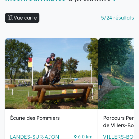
Cette structure éco-conçue est totalement
autosuffisante et représente le parfait pied-à-terre
Vue carte
5/24 résultats
pour explorer la région ou simplement vous détendre.
Vous bénéficierez d'un espace extérieur invitant à la
détente et à l'immersion totale.
L'expérience Parcel Pommiers
Optez pour une aventure avec une balade à
cheval dans un cadre naturel exceptionnel.
Respirez profondément en profitant du calme
absolu de la nature.
Organisez une excursion mémorable vers le
célèbre Mont-Saint-Michel.
Votre logement inclus
Votre micro maison est aménagée pour votre confort
Écurie des Pommiers
Parcours Perma
et votre bien-être :
de Villers-Boc
Un confortable lit Queen size (160 x 200) pour un
repos optimal.