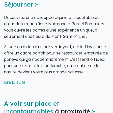
Séjourner
Découvrez une échappée équine et inoubliable au
cœur de la magnifique Normandie. Parcel Pommiers
vous ouvre les portes d'une expérience unique, à
seulement une heure du Mont-Saint-Michel.
Située au milieu d'un pré verdoyant, cette Tiny House
offre un cadre parfait pour se ressourcer, entourée de
poneys qui gambadent librement. C'est l'endroit idéal
pour une retraite loin du tumulte, où le calme de la
nature devient votre plus grande richesse.
Depuis votre cabane cosy, profitez d'une vue
exceptionnelle sur la nature et les animaux. Loin des
distractions du quotidien, vous découvrirez un lieu
conçu pour la sérénité, sans télévision ni WiFi, mais
A voir sur place et
avec tout ce dont vous avez besoin pour vous apaiser.
incontournables
à proximité