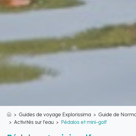
Guides de voyage Explorissima
Guide de Norma
Accueil
Activités sur l'eau
Pédalos et mini-golf