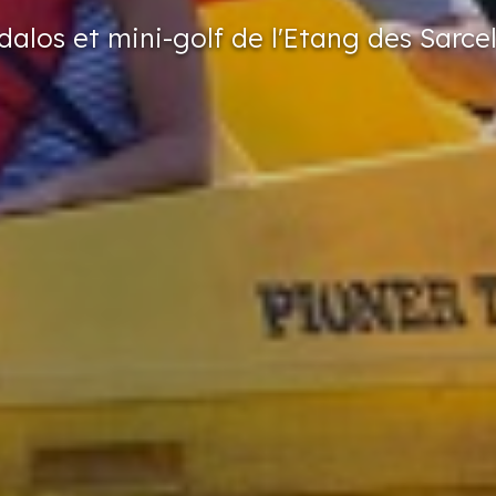
dalos
et mini-golf
de l'Etang
des Sarcel