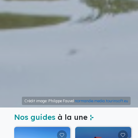
Crédit image: Philippe Fauvel
normandie.media.tourinsoft.eu
Nos guides
à la une