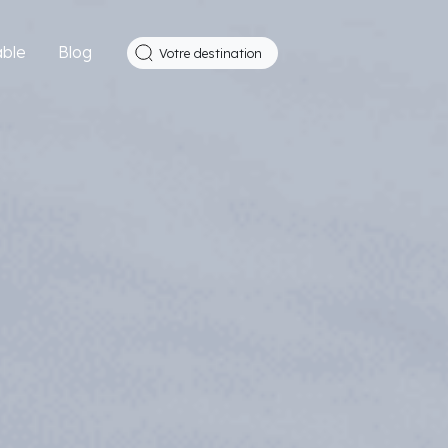
ble
Blog
Votre destination