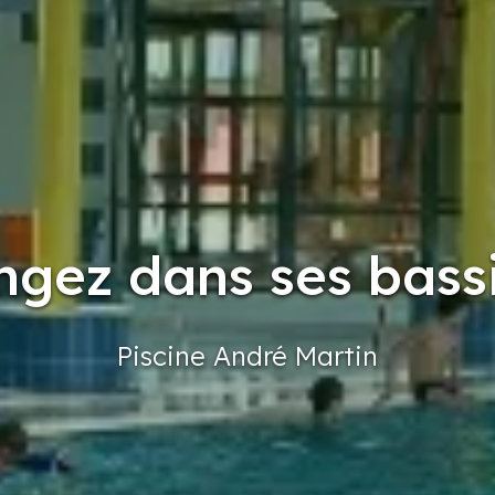
ngez dans ses bassi
Piscine
André
Martin