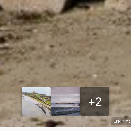
+2
Crédit ima