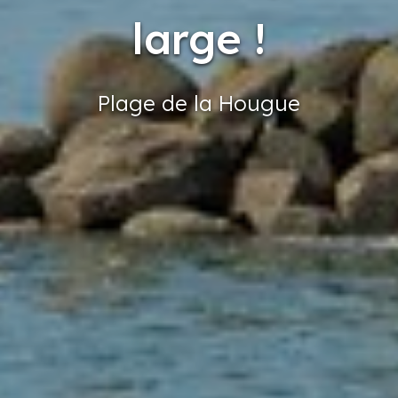
large !
Plage
de la Hougue