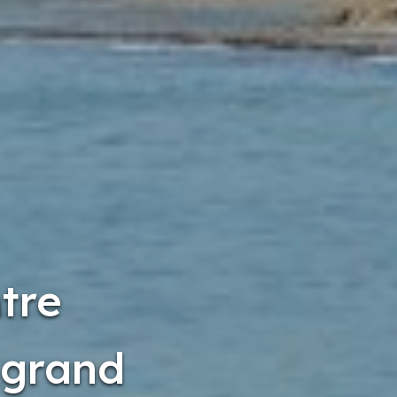
tre
 grand