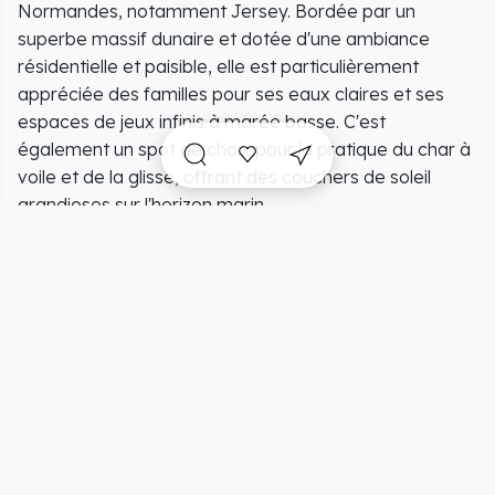
Normandes, notamment Jersey. Bordée par un
superbe massif dunaire et dotée d'une ambiance
résidentielle et paisible, elle est particulièrement
appréciée des familles pour ses eaux claires et ses
espaces de jeux infinis à marée basse. C'est
également un spot de choix pour la pratique du char à
voile et de la glisse, offrant des couchers de soleil
grandioses sur l'horizon marin.
-Pendant la période de 1er juillet au 31 août inclus de
chaque année, de 7h à 19h. l'accès aux plages du
littoral sur la commune, comprises entre la rue de la
corderie et la rue Marquand vers St Georges la rivière,
est interdite aux promenades et manifestations
équestres. -Est également interdit pour cette même
période, et mêmes horaires, sur le littoral de la
commune, l'accès à la race canine. -La gendarmerie
de Barneville Carteret et le Maire sont chargés de