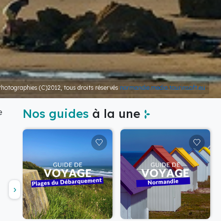
hotographies (C)2012, tous droits réservés
normandie.media.tourinsoft.eu
Nos guides
à la une
e