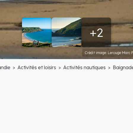
+2
Crédit image: Lerouge Marc P
ndie
Activités et loisirs
Activités nautiques
Baignad