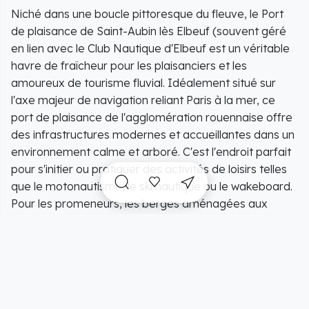
Niché dans une boucle pittoresque du fleuve, le Port
de plaisance de Saint-Aubin lès Elbeuf (souvent géré
en lien avec le Club Nautique d'Elbeuf est un véritable
havre de fraîcheur pour les plaisanciers et les
amoureux de tourisme fluvial. Idéalement situé sur
l'axe majeur de navigation reliant Paris à la mer, ce
port de plaisance de l'agglomération rouennaise offre
des infrastructures modernes et accueillantes dans un
environnement calme et arboré. C'est l'endroit parfait
pour s'initier ou pratiquer des activités de loisirs telles
que le motonautisme, le ski nautique ou le wakeboard.
Pour les promeneurs, les berges aménagées aux
abords du port invitent à la flânerie, à la course à pied
ou à des balades à vélo au bord de l'eau, tout en
observant le passage tranquille des péniches et des
bateaux de plaisance au cœur d'une Normandie
verdoyante.