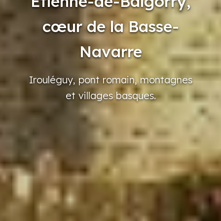
Etienne-de-Baïgorry,
cœur de la Basse-
Navarre
Irouléguy,
pont
romain,
montagnes
et villages
basques.