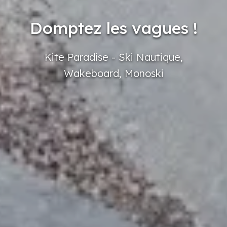
Domptez les vagues !
Kite
Paradise
- Ski Nautique,
Wakeboard,
Monoski