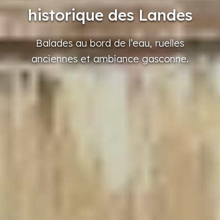
historique des Landes
Balades
au bord
de l’eau,
ruelles
anciennes
et ambiance
gasconne.