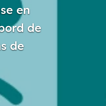
se en
 bord de
ns de