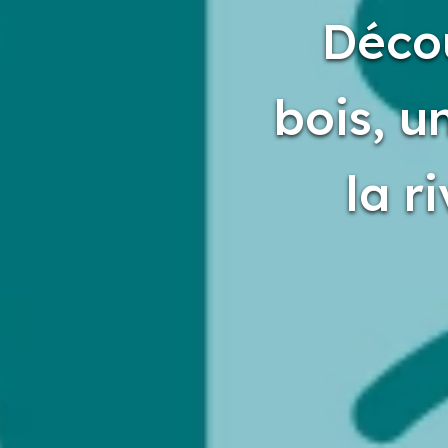
Déco
bois, u
la r