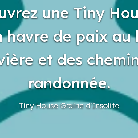
uvrez une Tiny Hou
n havre de paix au
ivière et des chemi
randonnée.
Tiny
House
Graine
d'Insolite