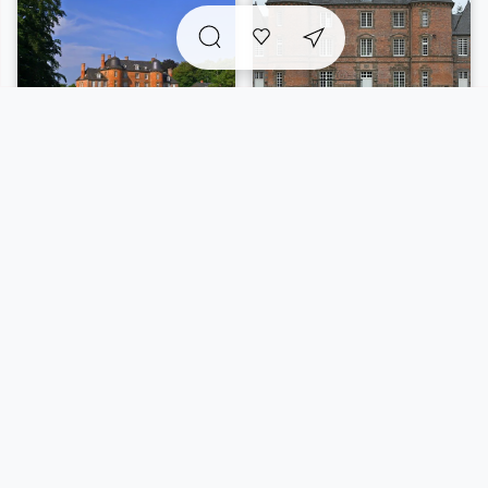
A voir sur place et
incontournables
à proximité
Vue carte
5/26 résultats