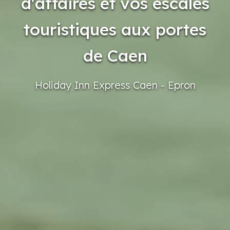
d'affaires et vos escales
touristiques aux portes
de Caen
Holiday
Inn Express
Caen
- Epron