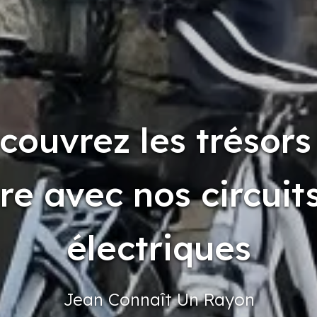
couvrez les trésors
ire avec nos circuit
électriques
Jean
Connaît
Un Rayon