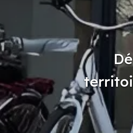
Dé
territo