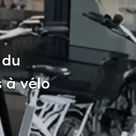
 du
s à vélo