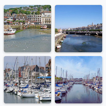
cadre où le patrimoine maritime et la beauté naturelle
se conjuguent parfaitement.
L'arrivée se fait par le large, laissant à bâbord une
longue jetée de bois. Trouville, l'ancienne, se
caractérise par ses ruelles à flanc de colline, son vieux
casino et ses cures marines. À tribord, Deauville, la plus
récente, rayonne avec ses plages de sable fin, ses
parasols multicolores et son grand casino blanc.
Ces lieux idéalement situés permettent de se
promener à pied ou à vélo, découvrant une
atmosphère élégante et historique.