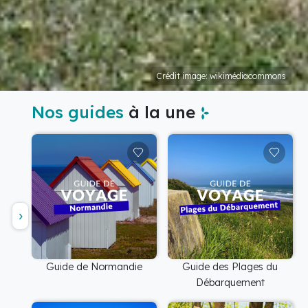
Crédit image: wikimédiacommons
Nos guides
à la une
Guide de Normandie
Guide des Plages du
Débarquement