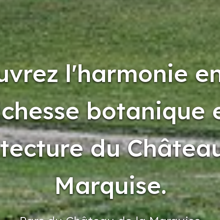
vrez l'harmonie en
ichesse botanique 
itecture du Châtea
Marquise.