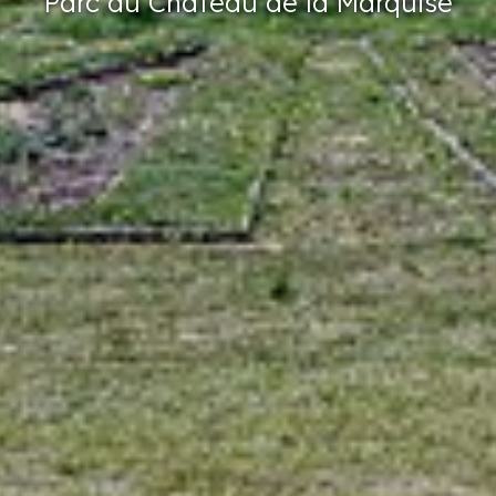
Parc
du Château
de la Marquise