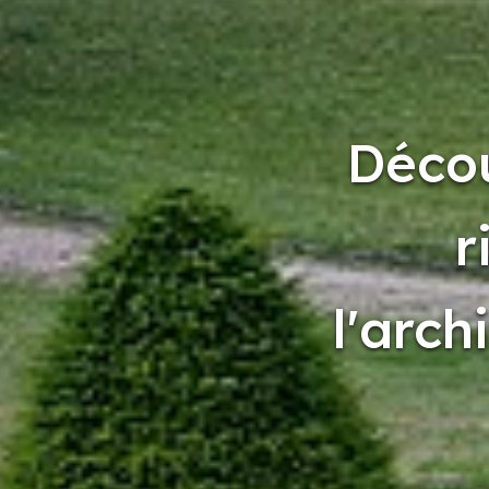
Décou
r
l'arch