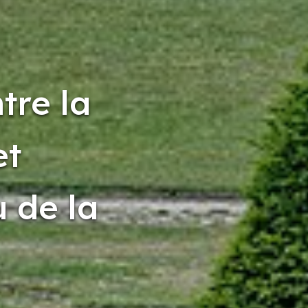
tre la
et
u de la