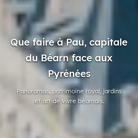
Que faire à Pau, capitale
du Béarn face aux
Pyrénées
Panoramas,
patrimoine
royal,
jardins
et art de vivre
béarnais.