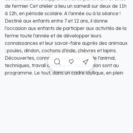
de fermier Cet atelier a lieu un samedi sur deux de 11h
à 12h, en période scolaire. A l’année ou à la séance !
Destiné aux enfants entre 7 et 12 ans, il donne
l’occasion aux enfants de participer aux activités de la
ferme toute l’année et de développer leurs
connaissances et leur savoir-faire auprès des animaux
: poules, dindon, cochons d’inde, chèvres et lapins.
Découvertes, connaissances, respect de l’animal,
techniques, travail d’équipe et coopération sont au
programme. Le tout, dans un cadre idyllique, en plein
air, à l’orée de la forêt d’Écouves.
Tarif séance à l’unité : 13,50€ par enfant Atelier à
l’année : 225€ Réservation obligatoire Soigneur d’un
Jour Une activité pour tous les passionnés d’animaux
qui souhaitent découvrir toutes les facettes du métier
de soigneur animalier. Pendant toute une matinée, les
enfants (et les grands !) découvrent le nourrissage des